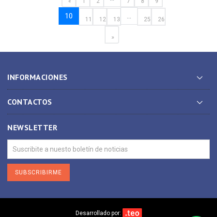
«
1
2
7
8
9
10
...
11
12
13
25
26
»
INFORMACIONES
CONTACTOS
NEWSLETTER
SUBSCRIBIRME
Desarrollado por: