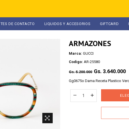
NTES DE CONTACTO
LIQUIDOS Y ACCESORIOS
GIFTCARD
ARMAZONES
Marca:
GUCCI
Codigo:
AR-25580
Regular
Gs. 3.640.000
Gs. 5.200.000
price
Gg0675o Dama Receta Plastico Verd
ELE