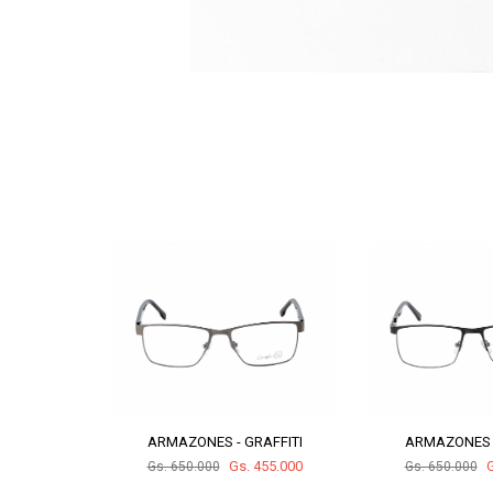
AFFITI
ARMAZONES - GRAFFITI
ARMAZONES -
455.000
Gs. 455.000
G
Gs. 650.000
Gs. 650.000