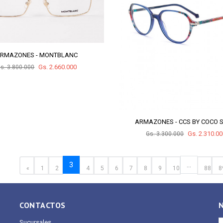
RMAZONES - MONTBLANC
Gs. 2.660.000
s. 3.800.000
ARMAZONES - CCS BY COCO 
Gs. 2.310.0
Gs. 3.300.000
3
...
«
1
2
4
5
6
7
8
9
10
88
8
CONTACTOS
Sucursales