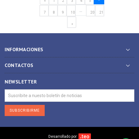
«
1
2
3
4
5
...
7
8
9
10
20
21
»
INFORMACIONES
CONTACTOS
NEWSLETTER
SUBSCRIBIRME
Desarrollado por: